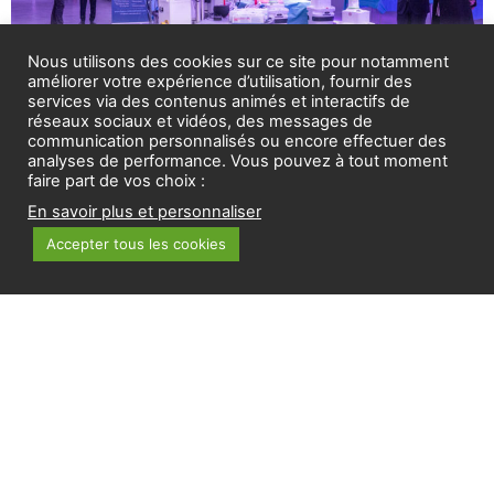
Nous utilisons des cookies sur ce site pour notamment
améliorer votre expérience d’utilisation, fournir des
services via des contenus animés et interactifs de
réseaux sociaux et vidéos, des messages de
communication personnalisés ou encore effectuer des
analyses de performance. Vous pouvez à tout moment
La Professeure Silvana Perretta est vice-présidente de
faire part de vos choix :
l’IRCAD et directrice de la formation à l’IHU. Décorée
En savoir plus et personnaliser
cette année de la Légion d’honneur et membre de
Accepter tous les cookies
l’académie nationale de chirurgie, le […]
1
2
3
4
5