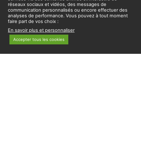
réseaux sociaux et vidéos, des messages de
DÉCOUVREZ NEXTMED
communication personnalisés ou encore effectuer des
analyses de performance. Vous pouvez à tout moment
OFFRE DE SERVICES
faire part de vos choix :
INNOVATEURS
En savoir plus et personnaliser
ACTUALITÉS
Accepter tous les cookies
AGENDA
Suivez-nous sur
Contactez-nous
Mentions légales
Données personnelles
Politique cookies