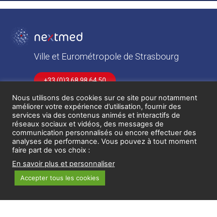
Ville et Eurométropole de Strasbourg
+33 (0)3 68 98 64 50
Nous utilisons des cookies sur ce site pour notamment
Contactez-nous
améliorer votre expérience d’utilisation, fournir des
services via des contenus animés et interactifs de
À propos
réseaux sociaux et vidéos, des messages de
communication personnalisés ou encore effectuer des
analyses de performance. Vous pouvez à tout moment
faire part de vos choix :
DÉCOUVREZ NEXTMED
En savoir plus et personnaliser
OFFRE DE SERVICES
Accepter tous les cookies
INNOVATEURS
ACTUALITÉS