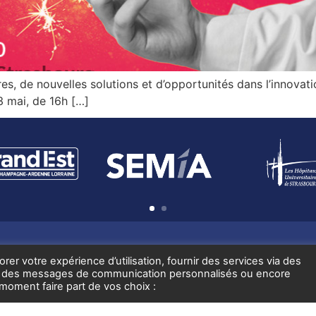
s, de nouvelles solutions et d’opportunités dans l’innovati
3 mai, de 16h […]
1
2
er votre expérience d’utilisation, fournir des services via des
os, des messages de communication personnalisés ou encore
DÉCOUVREZ NEXTMED
OFFRE D
oment faire part de vos choix :
INNOVATEURS
ACTUAL