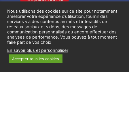
Nous utilisons des cookies sur ce site pour notamment
Contactez-nous
améliorer votre expérience d’utilisation, fournir des
services via des contenus animés et interactifs de
À propos
réseaux sociaux et vidéos, des messages de
communication personnalisés ou encore effectuer des
analyses de performance. Vous pouvez à tout moment
faire part de vos choix :
DÉCOUVREZ NEXTMED
En savoir plus et personnaliser
OFFRE DE SERVICES
Accepter tous les cookies
INNOVATEURS
ACTUALITÉS
AGENDA
Suivez-nous sur