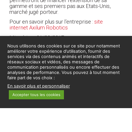
permettront de financer l’extension de sa
gamme et ses premiers pas aux Etats-Unis,
marché jugé porteur.
Pour en savoir plus sur l’entreprise :
site
internet Axilum Robotics
Mise à jour 01/03/2017 :
Nous utilisons des cookies sur ce site pour notamment
Il existe un robot TMS dans le secteur Ile-de-
améliorer votre expérience d’utilisation, fournir des
France, au Centre d’Evaluation et de Traitement
services via des contenus animés et interactifs de
de la Douleur (CETD) de Boulogne-Billancourt.
réseaux sociaux et vidéos, des messages de
Ce centre appartient à l’Hôpital Ambroise Paré.
communication personnalisés ou encore effectuer des
analyses de performance. Vous pouvez à tout moment
faire part de vos choix :
En savoir plus et personnaliser
PARTAGER
Accepter tous les cookies